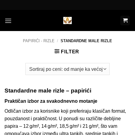
Preskoči
na
sadržaj
PAPIRIĆI - RIZLE
/
STANDARDNE MALE RIZLE
FILTER
Standardne male rizle – papirići
Praktičan izbor za svakodnevno motanje
Odličan izbor za korisnike koji preferiraju klasičan format,
pouzdanost i praktičnost. U ponudi su različite debljine
papira – 12 g/m², 14 g/m², 18,5 g/m² i 21 g/m², što vam
omogućava izbor između ultra tankih, srednje tankih i