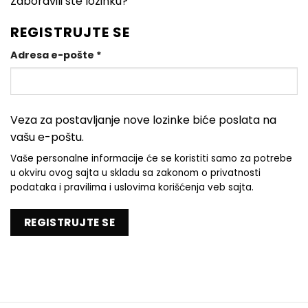
Zaboravili ste lozinku?
REGISTRUJTE SE
Obavezno
Adresa e-pošte
*
Veza za postavljanje nove lozinke biće poslata na
vašu e-poštu.
Vaše personalne informacije će se koristiti samo za potrebe
u okviru ovog sajta u skladu sa zakonom o privatnosti
podataka i pravilima i uslovima korišćenja veb sajta.
REGISTRUJTE SE