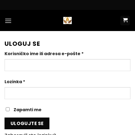
Preskoči
na
sadržaj
ULOGUJ SE
Obavezno
Korisničko ime ili adresa e-pošte
*
Obavezno
Lozinka
*
Zapamti me
ULOGUJTE SE