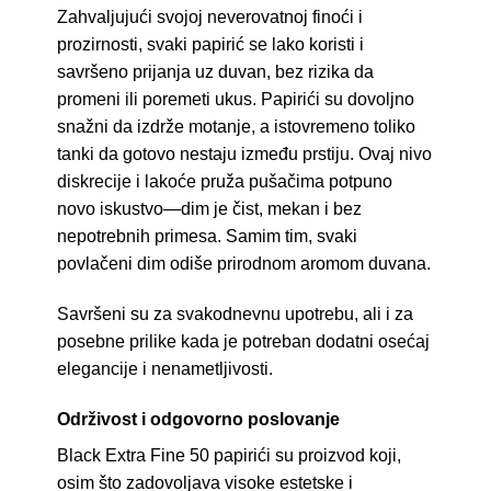
Zahvaljujući svojoj neverovatnoj finoći i
prozirnosti, svaki papirić se lako koristi i
savršeno prijanja uz duvan, bez rizika da
promeni ili poremeti ukus. Papirići su dovoljno
snažni da izdrže motanje, a istovremeno toliko
tanki da gotovo nestaju između prstiju. Ovaj nivo
diskrecije i lakoće pruža pušačima potpuno
novo iskustvo—dim je čist, mekan i bez
nepotrebnih primesa. Samim tim, svaki
povlačeni dim odiše prirodnom aromom duvana.
Savršeni su za svakodnevnu upotrebu, ali i za
posebne prilike kada je potreban dodatni osećaj
elegancije i nenametljivosti.
Održivost i odgovorno poslovanje
Black Extra Fine 50 papirići su proizvod koji,
osim što zadovoljava visoke estetske i