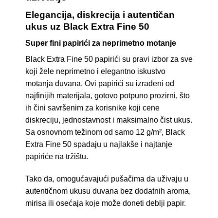
Elegancija, diskrecija i autentičan
ukus uz Black Extra Fine 50
Super fini papirići za neprimetno motanje
Black Extra Fine 50 papirići su pravi izbor za sve
koji žele neprimetno i elegantno iskustvo
motanja duvana. Ovi papirići su izrađeni od
najfinijih materijala, gotovo potpuno prozirni, što
ih čini savršenim za korisnike koji cene
diskreciju, jednostavnost i maksimalno čist ukus.
Sa osnovnom težinom od samo 12 g/m², Black
Extra Fine 50 spadaju u najlakše i najtanje
papiriće na tržištu.
Tako da, omogućavajući pušačima da uživaju u
autentičnom ukusu duvana bez dodatnih aroma,
mirisa ili osećaja koje može doneti deblji papir.