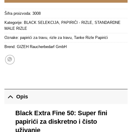
Šifra proizvoda:
3008
Kategorije:
BLACK SELEKCIJA
,
PAPIRIĆI - RIZLE
,
STANDARDNE
MALE RIZLE
Oznake:
papirići za travu
,
rizle za travu
,
Tanke Rizle Papirići
Brend:
GIZEH Raucherbedarf GmbH
Opis
Black Extra Fine 50: Super fini
papirići za diskretno i čisto
uživanje