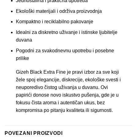
Jednostavna i praktična upotreba
Ekološki materijali i održiva proizvodnja
Kompaktno i reciklabilno pakovanje
Idealni za diskretno uživanje i istinske ljubitelje
duvana
Pogodni za svakodnevnu upotrebu i posebne
prilike
Gizeh Black Extra Fine
je pravi izbor za sve koji
žele spoj elegancije, diskrecije, ekološke svesti i
neuporedivo čistog uživanja u duvanu. Ovi
papirići donose novo iskustvo pušenja, gde je u
fokusu čista aroma i autentičan ukus, bez
kompromisa po pitanju kvaliteta ili sigurnosti.
POVEZANI PROIZVODI