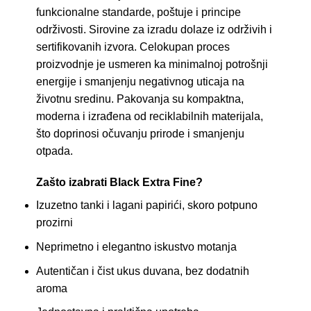
funkcionalne standarde, poštuje i principe
održivosti. Sirovine za izradu dolaze iz održivih i
sertifikovanih izvora. Celokupan proces
proizvodnje je usmeren ka minimalnoj potrošnji
energije i smanjenju negativnog uticaja na
životnu sredinu. Pakovanja su kompaktna,
moderna i izrađena od reciklabilnih materijala,
što doprinosi očuvanju prirode i smanjenju
otpada.
Zašto izabrati
Black
Extra Fine?
Izuzetno tanki i lagani papirići, skoro potpuno
prozirni
Neprimetno i elegantno iskustvo motanja
Autentičan i čist ukus duvana, bez dodatnih
aroma