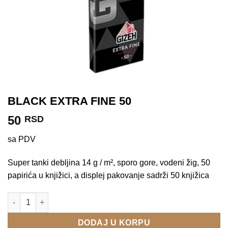
BLACK EXTRA FINE 50
50
RSD
sa PDV
Super tanki debljina 14 g / m², sporo gore, vodeni žig, 50
papirića u knjižici, a displej pakovanje sadrži 50 knjižica
BLACK EXTRA FINE 50 količina
DODAJ U KORPU