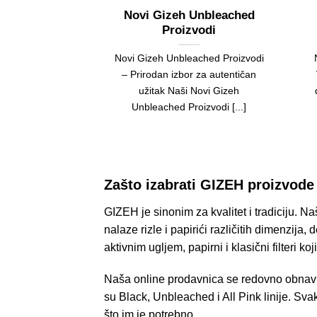
Novi Gizeh Unbleached
Proizvodi
Novi Gizeh Unbleached Proizvodi
– Prirodan izbor za autentičan
užitak Naši Novi Gizeh
Unbleached Proizvodi [...]
Zašto izabrati GIZEH proizvode
GIZEH je sinonim za kvalitet i tradiciju. N
nalaze rizle i papirići različitih dimenzija,
aktivnim ugljem, papirni i klasični filteri k
Naša online prodavnica se redovno obnavlj
su Black, Unbleached i All Pink linije. Sv
što im je potrebno.