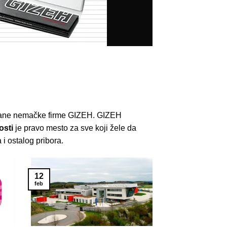
irane nemačke firme GIZEH. GIZEH
osti
je pravo mesto za sve koji žele da
 i ostalog pribora.
12
feb