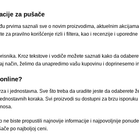
macije za pušače
među prvima saznali sve o novim proizvodima, aktuelnim akcijam
za pravilno korišćenje rizli i filtera, kao i recenzije i uporedne
snika. Kroz tekstove i vodiče možete saznati kako da odaberete
 taj način, želimo da unapredimo vašu kupovinu i doprinesemo in
online?
za i jednostavna. Sve što treba da uradite jeste da odaberete že
jednostavnih koraka. Svi proizvodi su dostupni za brzu isporuku
znosa.
 ne biste propustili najnovije informacije i najpovoljnije ponu
če po najboljoj ceni.