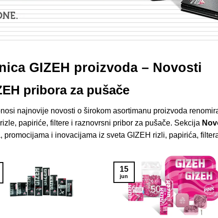
nica GIZEH proizvoda – Novosti
EH pribora za pušače
nosi najnovije novosti o širokom asortimanu proizvoda renom
zle, papiriće, filtere i raznovrsni pribor za pušače. Sekcija
Nov
promocijama i inovacijama iz sveta GIZEH rizli, papirića, filtera
15
jun