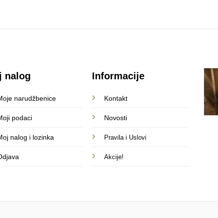
j nalog
Informacije
Moje narudžbenice
Kontakt
Moji podaci
Novosti
oj nalog i lozinka
Pravila i Uslovi
Odjava
Akcije!