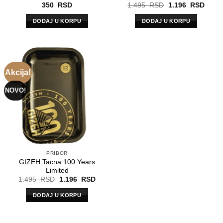
Originalna
Trenu
350
RSD
1.495
RSD
1.196
RSD
cena
cena
je
je:
DODAJ U KORPU
DODAJ U KORPU
bila:
1.19
1.495
RSD.
RSD.
Akcija!
NOVO!
PRIBOR
GIZEH Tacna 100 Years
Limited
Originalna
Trenutna
1.495
RSD
1.196
RSD
cena
cena
je
je:
DODAJ U KORPU
bila:
1.196
1.495
RSD.
RSD.