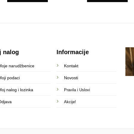
j nalog
Informacije
Moje narudžbenice
Kontakt
Moji podaci
Novosti
oj nalog i lozinka
Pravila i Uslovi
Odjava
Akcije!