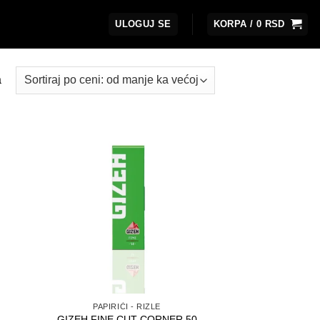
ULOGUJ SE
KORPA /
0
RSD
Sortirano
a
po
ceni:
od
niže
ka
višoj
PAPIRIĆI - RIZLE
GIZEH FINE CUT CORNER 50