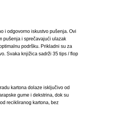
rano i odgovorno iskustvo pušenja. Ovi
om pušenja i sprečavajući ulazak
u optimalnu podršku. Prikladni su za
 Svaka knjižica sadrži 35 tips / flop
zradu kartona dolaze isključivo od
t arapske gume i dekstrina, dok su
d recikliranog kartona, bez