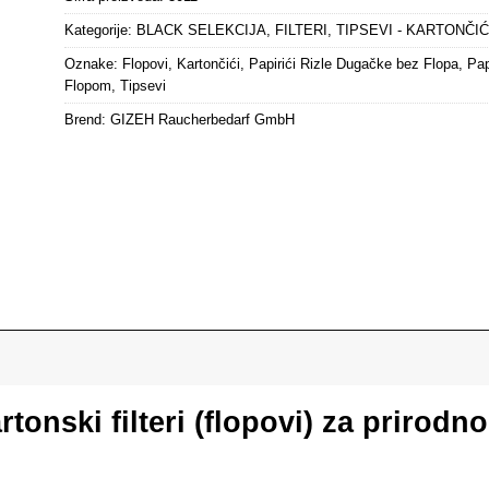
Kategorije:
BLACK SELEKCIJA
,
FILTERI
,
TIPSEVI - KARTONČIĆ
Oznake:
Flopovi
,
Kartončići
,
Papirići Rizle Dugačke bez Flopa
,
Pap
Flopom
,
Tipsevi
Brend:
GIZEH Raucherbedarf GmbH
rtonski filteri (flopovi) za prirodn