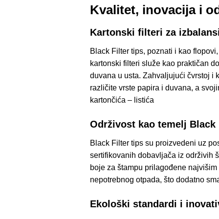
Kvalitet, inovacija i o
Kartonski filteri za izbalan
Black Filter tips, poznati i kao flopo
kartonski filteri služe kao praktičan
duvana u usta. Zahvaljujući čvrstoj i k
različite vrste papira i duvana, a sv
kartončića – listića
Održivost kao temelj Black F
Black Filter tips su proizvedeni uz p
sertifikovanih dobavljača iz održivih 
boje za štampu prilagođene najvišim 
nepotrebnog otpada, što dodatno sman
Ekološki standardi i inovat