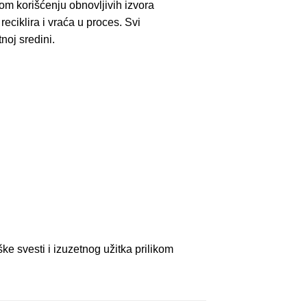
om korišćenju obnovljivih izvora
eciklira i vraća u proces. Svi
noj sredini.
ške svesti i izuzetnog užitka prilikom