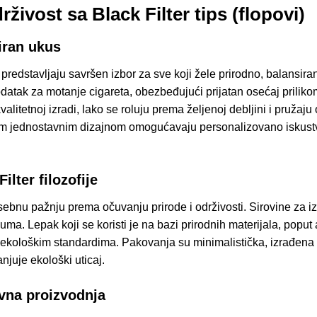
drživost sa Black Filter tips (flopovi)
siran ukus
vi, predstavljaju savršen izbor za sve koji žele prirodno, balansi
 dodatak za motanje cigareta, obezbeđujući prijatan osećaj prilik
valitetnoj izradi, lako se roluju prema željenoj debljini i pružaj
ojim jednostavnim dizajnom omogućavaju personalizovano iskustvo.
ilter filozofije
osebnu pažnju prema očuvanju prirode i održivosti. Sirovine za i
šuma. Lepak koji se koristi je na bazi prirodnih materijala, popu
ekološkim standardima. Pakovanja su minimalistička, izrađena o
juje ekološki uticaj.
ivna proizvodnja