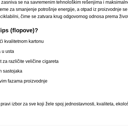
va) zasniva se na savremenim tehnološkim rešenjima i maksimaln
teme za smanjenje potrošnje energije, a otpad iz proizvodnje se r
ciklabilni, čime se zatvara krug odgovornog odnosa prema život
Tips
(flopove)?
ći kvalitetnom kartonu
 u usta
 za različite veličine cigareta
ih sastojaka
svim fazama proizvodnje
pravi izbor za sve koji žele spoj jednostavnosti, kvaliteta, ekolo