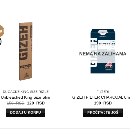
a!
!
NEMA NA ZALIHAMA
DUGAČKE KING SIZE RIZLE
FILTERI
Unbleached King Size Slim
GIZEH FILTER CHARCOAL 8
Originalna
Trenutna
150
RSD
120
RSD
190
RSD
cena
cena
je
je:
DODAJ U KORPU
PROČITAJTE JOŠ
bila:
120
150
RSD.
RSD.