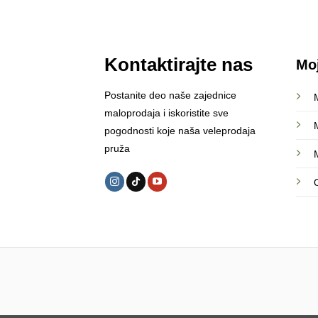
Kontaktirajte nas
Mo
Postanite deo naše zajednice
maloprodaja i iskoristite sve
pogodnosti koje naša veleprodaja
pruža
M