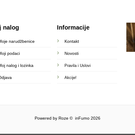
j nalog
Informacije
Moje narudžbenice
Kontakt
Moji podaci
Novosti
oj nalog i lozinka
Pravila i Uslovi
Odjava
Akcije!
Powered by Roze © inFumo 2026