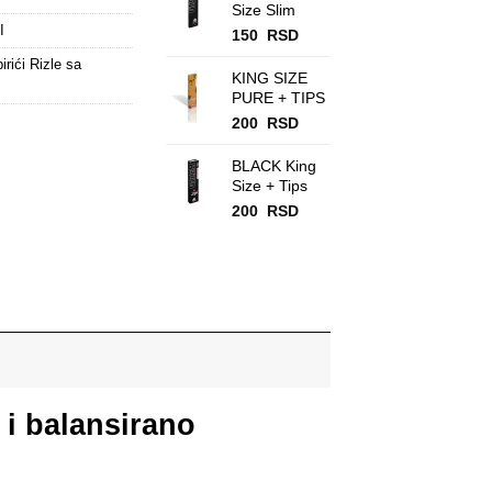
Size Slim
I
150
RSD
irići Rizle sa
KING SIZE
PURE + TIPS
200
RSD
BLACK King
Size + Tips
200
RSD
o i balansirano