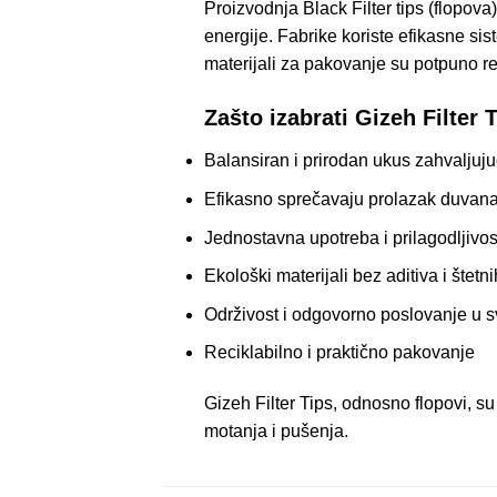
Proizvodnja
Black
Filter tips (flopo
energije. Fabrike koriste efikasne sis
materijali za pakovanje su potpuno re
Zašto izabrati
Gizeh Filter 
Balansiran i prirodan ukus zahvaljuju
Efikasno sprečavaju prolazak duvana
Jednostavna upotreba i prilagodljivost
Ekološki materijali bez aditiva i štetn
Održivost i odgovorno poslovanje u 
Reciklabilno i praktično pakovanje
Gizeh Filter Tips, odnosno flopovi, su 
motanja i pušenja.