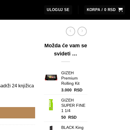
ULOGUJ SE
KORPA /
0
RSD
Možda će vam se
svideti …
GIZEH
Premium
Rolling Kit
adrži 24 knjižica
3.000
RSD
GIZEH
SUPER FINE
1 1/4
50
RSD
BLACK King