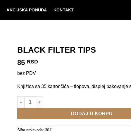
I
AKCIJSKA PONUDA
KONTAKT
BLACK FILTER TIPS
85
RSD
bez PDV
Knjižica sa 35 kartončića – flopova, displej pakovanje s
BLACK FILTER TIPS količina
DODAJ U KORPU
Šifra proizvoda:
3011